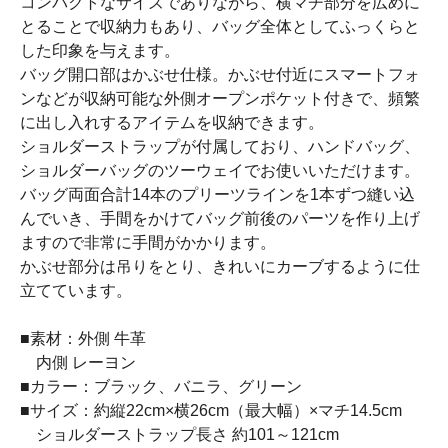
コンパクトなサイズでありながら、横マチ部分を広めに
とることで収納力もあり、バッグ全体としてふっくらと
した印象を与えます。
バッグ開口部はかぶせ仕様。かぶせ付近にスマートフォ
ンなどが収納可能な外側オープンポケット付きで、頻繁
に出し入れするアイテムを収納できます。
ショルダーストラップが付属しており、ハンドバッグ、
ショルダーバッグのツーウェイでお使いいただけます。
バッグ両面合計14本のプリーツラインを1本ずつ縫い込
んでいき、手間をかけてバッグ前後のパーツを作り上げ
ますので非常に手間がかかります。
かぶせ部分は吊りをとり、きれいにカーブするように仕
立てています。
■素材：外側 牛革
内側 レーヨン
■カラー：ブラック、バニラ、グリーン
■サイズ：約縦22cm×横26cm（最大幅）×マチ14.5cm
ショルダーストラップ長さ 約101～121cm